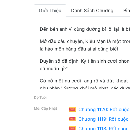
Giới Thiệu
Danh Sách Chương
Bì
Đến bên anh vì cùng đường bí lối lại là bắ
Mở đầu câu chuyện, Kiều Mạn là một tron
là hào môn hàng đầu ai ai cũng biết.
Duyên số đã định, Kỷ tiên sinh cười phon
cô muốn gì?”
Cô nở một nụ cười rạng rỡ và dứt khoát
phu nhân.” Sương khói mờ nhạt, các đườn
Kỷ tiên sinh nói: “Kiều Mạn, cô quá tham l
Độ Tuổi
Một số người nói rằng quý cô thượng lư
Mới Cập Nhật
Chương 1120: Rốt cuộc e
và mọi người đều khó có thể tránh được.
Chương 1119: Rốt cuộc e
Nhưng ... lại đã nắm được trái tim của t
Chương 1118: Rốt cuộc e