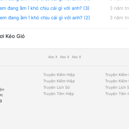
m đang ầm ĩ khó chịu cái gì với anh? (3)
3 năm t
hiếu sáng cả bầu trời đêm, ánh sáng khiến mọi người
m đang ầm ĩ khó chịu cái gì với anh? (2)
3 năm t
ơi Kéo Gió
iểm hách Lâm Thành suy yếu, người đời thổn thức đồng thời
iều gia - Kỷ Vân Thâm ra tay cứu giúp.
Abc X
Abc X
Abc X
ữ nhân vật chính Kiều Mạn chủ động đưa một tờ giấy ly dị.
Truyện Kiếm Hiệp
Truyện Kiếm 
ho em biết, Kỷ gia không có tập quán ly lị.”
Truyện Kiếm Hiệp
Truyện Kiếm 
Truyện Lịch Sử
Truyện Lịch 
yện
 nụ cười quật cường: “Có thể làm sao đây? Tôi không yêu
Truyện Tiên Hiệp
Truyện Tiên 
ợc
ng
 môi anh và nói: “Kỷ Vân Thâm, anh sẽ hối hận!”