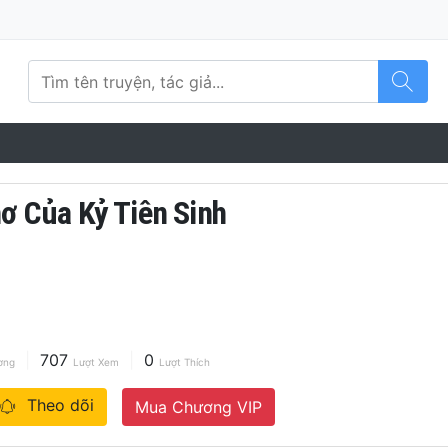
hơ Của Kỷ Tiên Sinh
707
0
ơng
Lượt Xem
Lượt Thích
Theo dõi
Mua Chương VIP