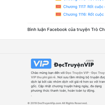
nhân mà mọi người đều ca ngợi .
Chương 1117: Rốt cuộc e
Vào ngày cưới, pháo hoa của thành phố c
Chương 1116: Rốt cuộc e
không thể mở mắt.
Bình luận Facebook của truyện Trò Ch
...
Sau cưới ba tháng, Kiều gia danh môn h
cũng chờ đời người con rể trứ danh của K
Không ngờ lại đợi được câu chuyện của n
Kỷ tiên sinh nhận lấy, xé nát: “Quên nói c
Chào mừng bạn đến với
Đọc Truyện VIP - Đọc Tru
Cô khóc nhưng khóe miệng lại mang theo
VIP thu phí giá rẻ
. Nơi sưu tầm những bộ truyện đư
anh!”
dịch lại bởi các nhóm dịch với giá rẻ hơn so với tra
gốc. Cập nhật chương truyện hàng ngày, đa dạng
phương thức thanh toán, hoàn toàn tự động.
“Vậy thì đợi đến khi nào yêu thì thôi...”
.
Nhón chân lên, cô nhẹ nhàng hôn lên góc
© 2019 DocTruyenVip.com All Rights Reserved.