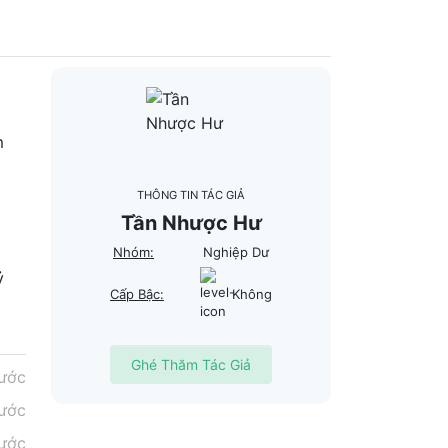
m
THÔNG TIN TÁC GIẢ
Tần Nhược Hư
Nhóm:
Nghiệp Dư
ỷ
Cấp Bậc:
Không
.
Ghé Thăm Tác Giả
rước
rước
rước