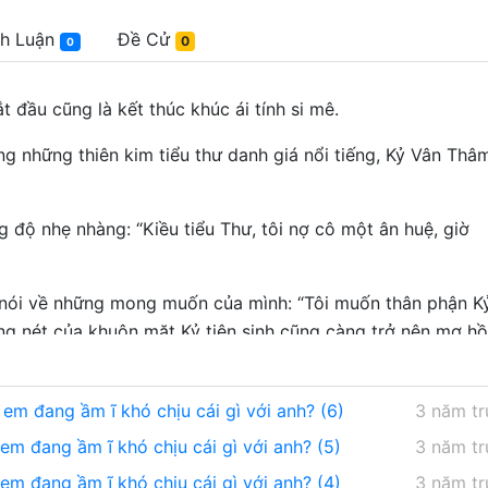
nh Luận
Đề Cử
0
0
t đầu cũng là kết thúc khúc ái tính si mê.
g những thiên kim tiểu thư danh giá nổi tiếng, Kỷ Vân Thâ
g độ nhẹ nhàng: “Kiều tiểu Thư, tôi nợ cô một ân huệ, giờ
 nói về những mong muốn của mình: “Tôi muốn thân phận K
g nét của khuôn mặt Kỷ tiên sinh cũng càng trở nên mơ hồ
am rồi.”
u như Kiều Mạn giống như một loại bệnh dịch ở Lâm Thành,
m đang ầm ĩ khó chịu cái gì với anh? (6)
3 năm t
m đang ầm ĩ khó chịu cái gì với anh? (5)
3 năm t
hương giới xuất chúng Kỷ Vân Thâm, và trở thành Kỷ phu
m đang ầm ĩ khó chịu cái gì với anh? (4)
3 năm t