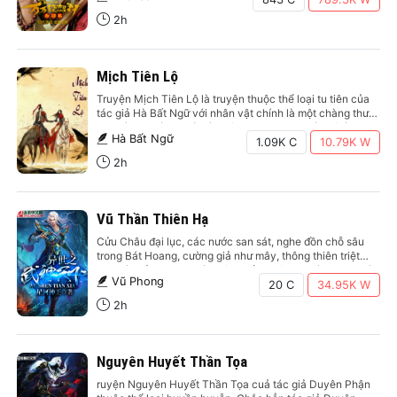
đại chiến, Tam…
2h
Mịch Tiên Lộ
Truyện Mịch Tiên Lộ là truyện thuộc thể loại tu tiên của
tác giả Hà Bất Ngữ với nhân vật chính là một chàng thư
sinh bình thường, trói gà không chặt. Trong lúc vô tình lạc
Hà Bất Ngữ
tới dị giới, từ đó bước chân vào con đường tu tiên, trở…
1.09K C
10.79K
W
2h
Vũ Thần Thiên Hạ
Cửu Châu đại lục, các nước san sát, nghe đồn chỗ sâu
trong Bát Hoang, cường giả như mây, thông thiên triệt
địa, có thể đoạt tạo hóa, xông cửu thiên. Ngoài Man Thú
Vũ Phong
sơn mạch, có một thành nhỏ tên Thạch Thành, thiên
20 C
34.95K
W
mệnh cải biến, có một người…
2h
Nguyên Huyết Thần Tọa
ruyện Nguyên Huyết Thần Tọa cuả tác giả Duyên Phận