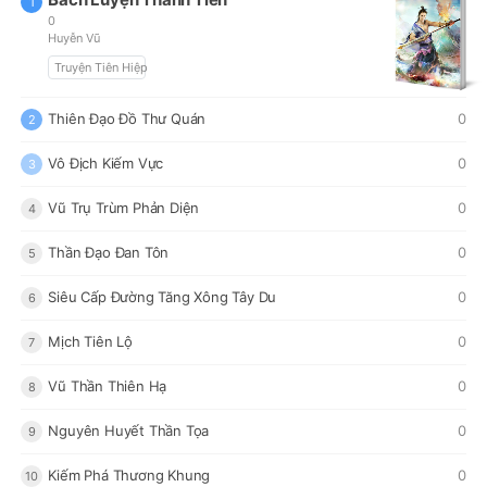
1
0
Huyễn Vũ
Truyện Tiên Hiệp
Thiên Đạo Đồ Thư Quán
0
2
Vô Địch Kiếm Vực
0
3
Vũ Trụ Trùm Phản Diện
0
4
Thần Đạo Đan Tôn
0
5
Siêu Cấp Đường Tăng Xông Tây Du
0
6
Mịch Tiên Lộ
0
7
Vũ Thần Thiên Hạ
0
8
Nguyên Huyết Thần Tọa
0
9
Kiếm Phá Thương Khung
0
10