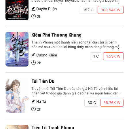
thuộc thể loại huyền huyễn. Chắc hẳn tác giả Duyên
Phận là một tác giả quen thuộc với bạn đọ qua tác phẩm
Duyên Phận
Tiên Lộ Tranh Phong và Vô Tận Võ Trang. Với lối hành
152 C
300.54K
W
văn đầy logic , đấu…
2h
Kiếm Phá Thương Khung
Thanh Phong một thanh niên sống tại địa cầu bị bệnh
hôn mê sau khi tỉnh lại bỗng thấy mình đang ở trong một
căn phòng lạ hoắc. Thiên Không Đại Lục rộng lớn vô bờ,
Cuồng Kiếm
cường giả lớp lớp sát khí tung hoành. Làm sao để có thể
1 C
1.53K
W
sinh…
2h
Tối Tiên Du
Truyện mới Tối Tiên Du của tác giả Hà Tả với nhiều lời
nhận xét từ độc giả đánh giá cao hài và ngôn hước xen
lẫn âm mưu đấu trí, lối viết văn của tác giả thiên về kể
Hà Tả
chuyện, tình tiết nhẹ nhàng nhưng không mất sự bất…
30 C
56.76K
W
2h
Tiên Lộ Tranh Phong