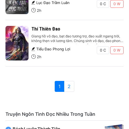
Lục Đạo Trầm Luân
kiếm nhưng kiếm thật hay kiếm giả , nhìn kiếm đoán được
0 C
0
W
gia thế cũng…
2h
Thí Thiên Đao
Giang hồ vô đạo, bạt đao tương trợ, đao xuất ngang trời,
không thẹn với lương tâm. Chúng sinh vô đạo, đao phong
thí. Lãnh nhãn tinh không, trì đao bễ nghễ. Thông thiên
Tiểu Đao Phong Lợi
đại lộ, nhất lộ kinh cức, một đao chém ra, duy ngã độc
0 C
0
W
tôn! Một thiếu…
2h
1
2
Truyện Ngôn Tình Đọc Nhiều Trong Tuần
Bách Luyện Thành Tiên