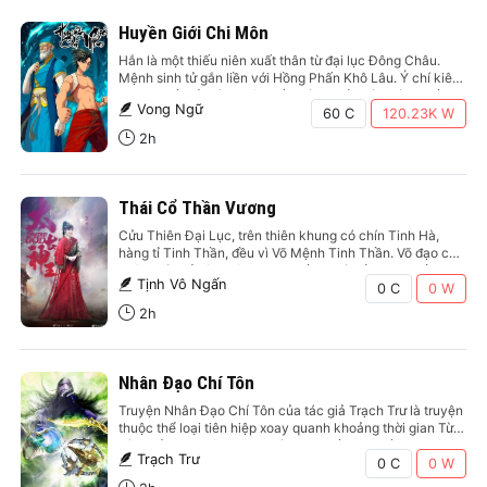
Huyền Giới Chi Môn
Hắn là một thiếu niên xuất thân từ đại lục Đông Châu.
Mệnh sinh tử gắn liền với Hồng Phấn Khô Lâu. Ý chí kiên
định quyết trở thành đệ nhất cường giả. Trời giáng Thần
Vong Ngữ
vật! Dị huyết phụ thể! Quần Tiên sợ hãi! Vạn Ma tránh lui!
60 C
120.23K
W
Với…
2h
Thái Cổ Thần Vương
Cửu Thiên Đại Lục, trên thiên khung có chín Tinh Hà,
hàng tỉ Tinh Thần, đều vì Võ Mệnh Tinh Thần. Võ đạo chi
nhân, có thể câu thông Tinh Thần, thức tỉnh Tinh Hồn,
Tịnh Vô Ngấn
thành tu sĩ Võ Mệnh. Truyền thuyết, Võ tu lợi hại nhất Cửu
0 C
0
W
Thiên Đại…
2h
Nhân Đạo Chí Tôn
Truyện Nhân Đạo Chí Tôn của tác giả Trạch Trư là truyện
thuộc thể loại tiên hiệp xoay quanh khoảng thời gian Từ
Bàn Cổ khai thiên, Tam Hoàng trị thế, Ngũ Đế định luân,
Trạch Trư
trong thế gian này loài người đã là linh trưởng đứng đầu
0 C
0
W
vạn vật. Lúc…