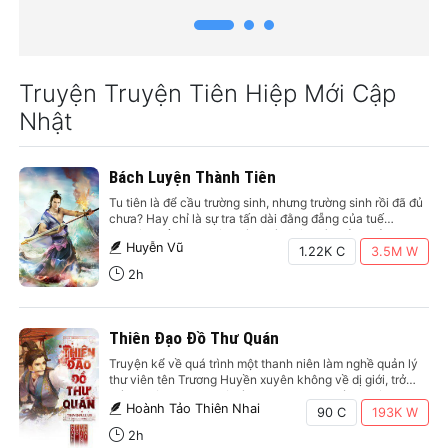
là sự tra tấn dài đằng
tên Trương Huyền
đẵng của tuế nguyệt?
xuyên không về dị giới,
Nếu ai đã yêu thích Hàn
trở thành một vị lão sư
Lập thì chắc chắn sẽ
vô cùng quang vinh.
không khỏi tán thưởng
Lúc xuyên qua dĩ nhiên
Truyện Truyện Tiên Hiệp Mới Cập
Lâm Hiên - một Phàm
phải mang theo bảo bối
Nhân theo đúng nghĩa
và bảo bối ở đây là một
Nhật
của…
cái…
Bách Luyện Thành Tiên
Tu tiên là để cầu trường sinh, nhưng trường sinh rồi đã đủ
chưa? Hay chỉ là sự tra tấn dài đằng đẵng của tuế
nguyệt?Nếu ai đã yêu thích Hàn Lập thì chắc chắn sẽ
Huyễn Vũ
không khỏi tán thưởng Lâm Hiên - một Phàm Nhân theo
1.22K C
3.5M
W
đúng nghĩa của…
2h
Thiên Đạo Đồ Thư Quán
Truyện kể về quá trình một thanh niên làm nghề quản lý
thư viên tên Trương Huyền xuyên không về dị giới, trở
thành một vị lão sư vô cùng quang vinh. Lúc xuyên qua
Hoành Tảo Thiên Nhai
dĩ nhiên phải mang theo bảo bối và bảo bối ở đây là một
90 C
193K
W
cái…
2h