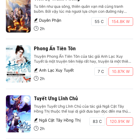
Tu tiên như qua sông, thiên quân vạn mã cùng tranh
buồm. Bởi vậy lúc mà ngươi lựa chọn con đường này
chính là lúc ngươi bắt đầu bước chân lên con đường nhân
Duyên Phận
sinh không bao giờ ngừng nghỉ. Nếu muốn giành được
55 C
154.8K
W
thắng lợi thì không chỉ cần…
2h
Phong Ấn Tiên Tôn
Truyện Phong Ấn Tiên Tôn của tác giả Anh Lạc Xuy
Tuyết là một truyện tiên hiệp rất hay, truyện là một thiên
tranh đấu chém giết, có tình yêu, tình bạn, tình thầy trò,
Anh Lạc Xuy Tuyết
trong truyện thường xuyên thấy được cảnh vượt cấp giết
7 C
10.87K
W
địch nhưng lại hợp lý.…
2h
Tuyết Ưng Lĩnh Chủ
Truyện Tuyết Ưng Lĩnh Chủ của tác giả Ngã Cật Tây
Hồng Thị thuộc thể loại dị giới đưa bạn đọc đến ma thú
dưới biển sâu hít thở liên tục tạo ra gió lốc ... Bước chân
Ngã Cật Tây Hồng Thị
của người khổng lồ sống giữa dòng dung nham có thể
83 C
120.91K
W
phá…
2h