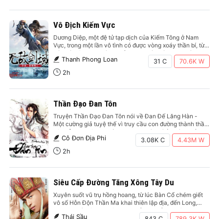
Vô Địch Kiếm Vực
Dương Diệp, một đệ tử tạp dịch của Kiếm Tông ở Nam
Vực, trong một lần vô tình có được vòng xoáy thần bí, từ
đó bước lên con đường kiếm đạo khác với mọi người.
Thanh Phong Loan
Cảnh giới trong truyện được chia làm Phàm Nhân cảnh,
31 C
70.6K
W
Tiên Thiên cảnh, Vương…
2h
Thần Đạo Đan Tôn
Truyện Thần Đạo Đan Tôn nói về Đan Đế Lăng Hàn -
Một cường giả tuyệ thế vì truy cầu con đường thành thần
nên vẫn lạc trên khi sắp chạm tay vào bí ẩn thành thần.
Cô Đơn Địa Phi
Lão thiên dường như không muốn tuyệt đường người nên
3.08K C
4.43M
W
để hắn trọng…
2h
Siêu Cấp Đường Tăng Xông Tây Du
Xuyên suốt vũ trụ hồng hoang, từ lúc Bàn Cổ chém giết
vô số Hỗn Độn Thần Ma khai thiên lập địa, đến Long,
Phượng, Kỳ Lân tam tộc đại chiến, lại đến Vu Yêu tranh
Thái Sầu
bá, Nhân tộc chấp chưởng thiên hạ, sau đó Phong Thần
843 C
789.3K
W