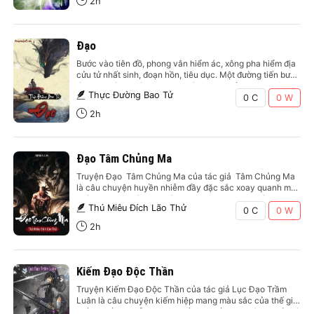
2h
Đạo
Bước vào tiên đồ, phong vân hiểm ác, xông pha hiểm địa
cửu tử nhất sinh, đoạn hồn, tiêu dục. Một đường tiến bước
làm bạn cùng gió tanh mưa máu, không cầu đoạt thiên
Thực Đường Bao Tử
chỉ cầu không gục ngã, dù khó khăn đến đâu tuyệt đối
0 C
0
W
không cúi đầu.…
2h
Đạo Tâm Chủng Ma
Truyện Đạo Tâm Chủng Ma của tác giả Tâm Chủng Ma
là câu chuyện huyền nhiễm đầy đặc sắc xoay quanh một
chàng trai bị chính em mình hại nhưng cũng đã làm thay
Thú Miêu Đích Lão Thử
đổi cuộc đời chàng. Một công tử vương hầu sinh ra với tư
0 C
0
W
chất yếu kém…
2h
Kiếm Đạo Độc Thần
Truyện Kiếm Đạo Độc Thần của tác giả Lục Đạo Trầm
Luân là câu chuyện kiếm hiệp mang màu sắc của thế giới
kiếm huyền huyễn. Trong thế giang hồ , anh hùng phải có