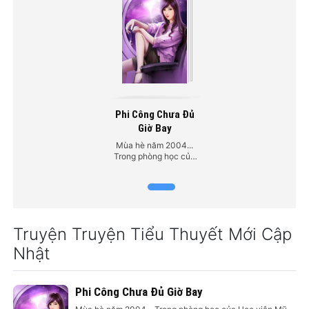
Phi Công Chưa Đủ
Giờ Bay
Mùa hè năm 2004...
Trong phòng học của
Học viện Mỹ thuật,
Diệp Thực đang hí hoáy
vẽ. Lúc này, thời tiết
bên ngoài rất xấu. Mây
đen cuồn cuộn. Gió rít
từng hồi.
Truyện Truyện Tiểu Thuyết Mới Cập
Nhật
Phi Công Chưa Đủ Giờ Bay