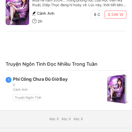
Mùa hè năm 2004... Trong phòng học của Học viện Mỹ
thuật, Diệp Thực đang hí hoáy vẽ. Lúc này, thời tiết bên
ngoài rất xấu. Mây đen cuồn cuộn. Gió rít từng hồi.
Cảnh Anh
8 C
8.54K
W
2h
Truyện Ngôn Tình Đọc Nhiều Trong Tuần
Phi Công Chưa Đủ Giờ Bay
1
0
Cảnh Anh
Truyện Ngôn Tình
Abc X
Abc X
Abc X