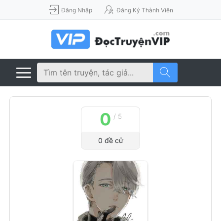
Đăng Nhập
Đăng Ký Thành Viên
0
/
5
0
đề cử