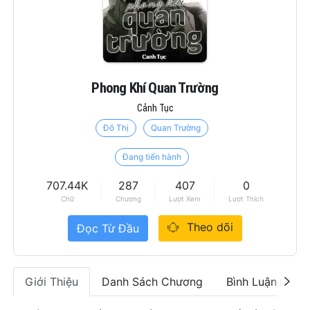
Phong Khí Quan Trường
Cảnh Tục
Đô Thị
Quan Trường
Đang tiến hành
707.44K
287
407
0
Chữ
Chương
Lượt Xem
Lượt Thích
Theo dõi
Đọc Từ Đầu
Giới Thiệu
Danh Sách Chương
Bình Luận
0