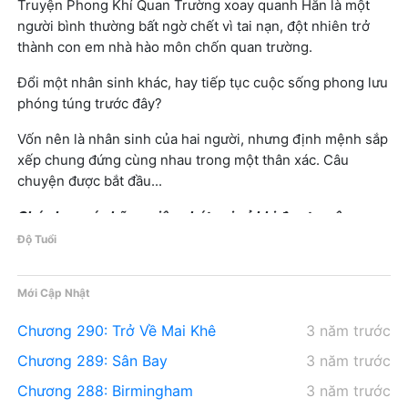
Truyện Phong Khí Quan Trường xoay quanh Hắn là một
người bình thường bất ngờ chết vì tai nạn, đột nhiên trở
thành con em nhà hào môn chốn quan trường.
Đổi một nhân sinh khác, hay tiếp tục cuộc sống phong lưu
phóng túng trước đây?
Vốn nên là nhân sinh của hai người, nhưng định mệnh sắp
xếp chung đứng cùng nhau trong một thân xác. Câu
chuyện được bắt đầu...
Chúc bạn có những giây phút vui vẻ khi đọc truyện
Phong Khí Quan Trường!
Độ Tuổi
Mới Cập Nhật
Chương 290: Trở Về Mai Khê
3 năm trước
Chương 289: Sân Bay
3 năm trước
Chương 288: Birmingham
3 năm trước