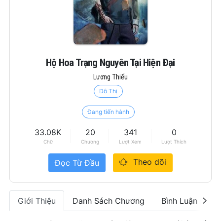
Hộ Hoa Trạng Nguyên Tại Hiện Đại
Lương Thiếu
Đô Thị
Đang tiến hành
33.08K
20
341
0
Chữ
Chương
Lượt Xem
Lượt Thích
Theo dõi
Đọc Từ Đầu
Giới Thiệu
Danh Sách Chương
Bình Luận
0