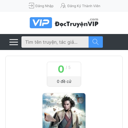
Đăng Nhập
Đăng Ký Thành Viên
0
/
5
0
đề cử